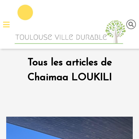
Menu
principal
Fermer
Accueil
Tous
Tous les articles de
les
articles
Chaimaa LOUKILI
A
propos
Contactez-
nous