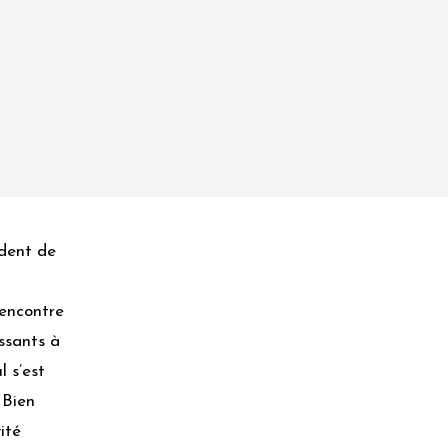
ident de
encontre
assants à
l s’est
 Bien
ité