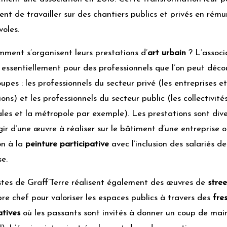
t de travailler sur des chantiers publics et privés en rém
voles.
ment s’organisent leurs prestations d’
art urbain
? L’associ
e essentiellement pour des professionnels que l’on peut déc
upes : les professionnels du secteur privé (les entreprises et
ions) et les professionnels du secteur public (les collectivité
iales et la métropole par exemple). Les prestations sont diver
gir d’une œuvre à réaliser sur le bâtiment d’une entreprise 
on à la
peinture participative
avec l’inclusion des salariés de
se.
stes de Graff’Terre réalisent également des œuvres de
stree
pre chef pour valoriser les espaces publics à travers des
fre
atives
où les passants sont invités à donner un coup de mai