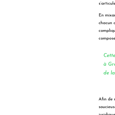
s’articu
En mixan
chacun c
compliqu
compose 
Cett
à Gr
de l
Afin de 
soucieus
juridiqu