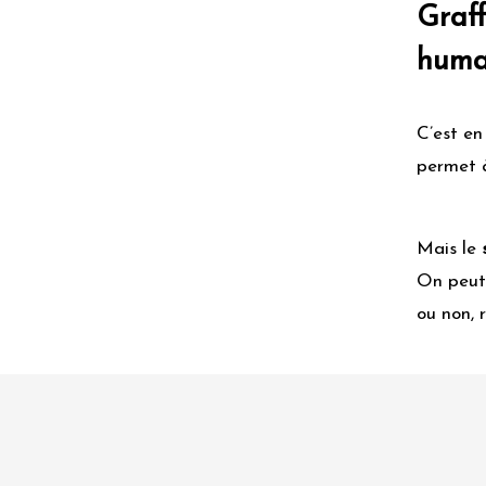
Graff
articles
A
humai
propos
Contactez-
C’est en
nous
permet à
Mais le
s
On peut 
ou non, 