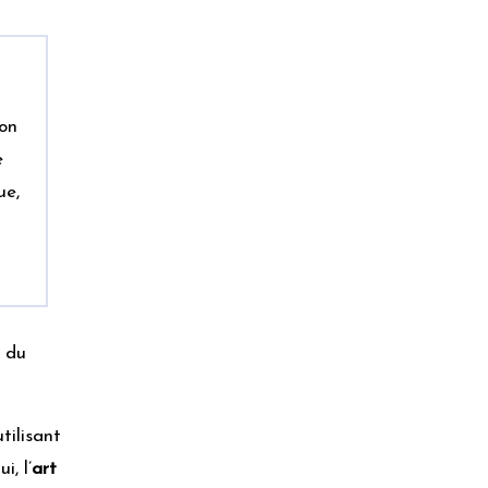
ion
e
ue,
 du
tilisant
, l’
art