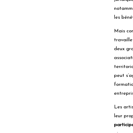
notammen
les béné
Mais com
travaill
deux gro
associat
territor
peut s’a
formati
entrepri
Les arti
leur pro
particip