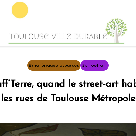
#matériauxbiosourcés
#street-art
ff’Terre, quand le street-art hab
les rues de Toulouse Métropole