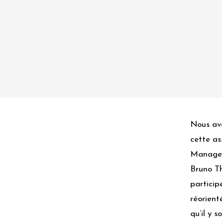
Nous avo
cette as
Manageme
Bruno Th
particip
réorient
qu’il y 