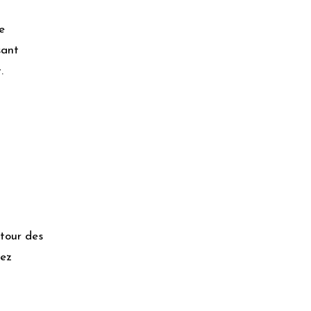
e
sant
.
utour des
iez