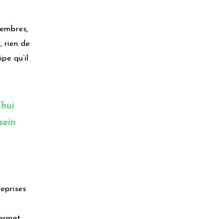
membres,
, rien de
pe qu’il
’hui
sein
reprises
permet