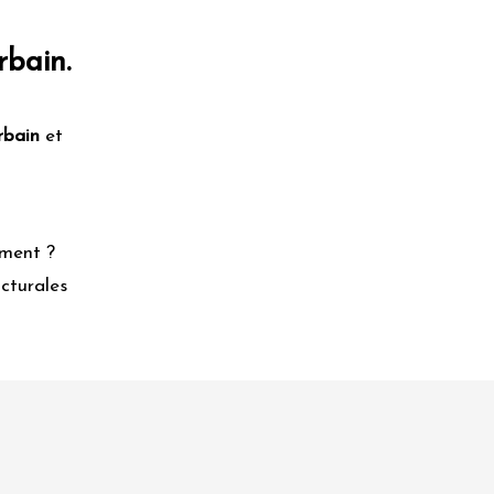
rbain.
rbain
et
ement ?
cturales