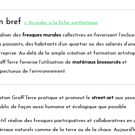
n bref
> Accéder à la fiche synthétique
aliser des
fresques murales
collectives en favorisant l’inclus
s passants, des habitants d’un quartier ou des salariés d’un
treprise. Au-delà de la simple création et formation artistiq
ff’Terre favorise l’utilisation de
matériaux biosourcés
et
spectueux de l’environnement.
ation Graff’Terre pratique et promeut le
street-art
aux yeux
blic de façon aussi humaine et écologique que possible.
ctif réalise des fresques participatives et collaboratives en u
riaux naturels comme de la terre ou de la chaux. Aujourd’hui