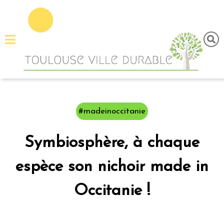
Menu
principal
Fermer
Accueil
Tous
les
#madeinoccitanie
articles
A
Symbiosphère, à chaque
propos
Contactez-
espèce son nichoir made in
nous
Occitanie !