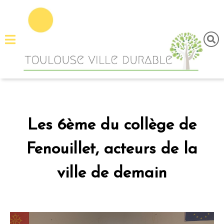
Menu
principal
Fermer
Accueil
Tous
les
articles
Les 6ème du collège de
A
propos
Fenouillet, acteurs de la
Contactez-
ville de demain
nous