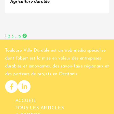
Agriculture durable
1
2
3
…
6
Toulouse Ville Durable est un web média spécialisé
dont l’objet est la mise en valeur des entreprises
durables et innovantes, des savoir-faire régionaux et
des porteurs de projets en Occitanie.
ACCUEIL
TOUS LES ARTICLES