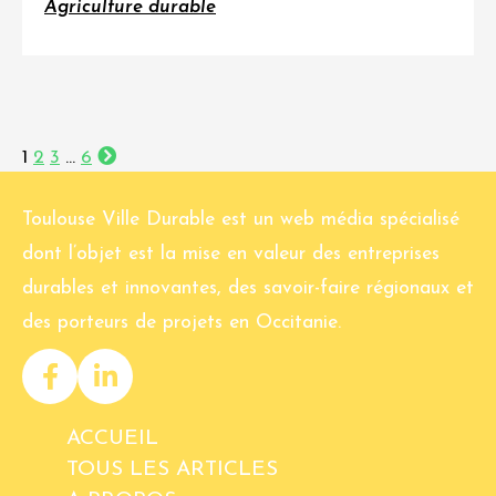
Agriculture durable
1
2
3
…
6
Toulouse Ville Durable est un web média spécialisé
dont l’objet est la mise en valeur des entreprises
durables et innovantes, des savoir-faire régionaux et
des porteurs de projets en Occitanie.
ACCUEIL
TOUS LES ARTICLES