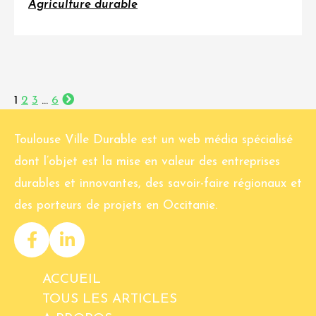
Agriculture durable
1
2
3
…
6
Toulouse Ville Durable est un web média spécialisé
dont l’objet est la mise en valeur des entreprises
durables et innovantes, des savoir-faire régionaux et
des porteurs de projets en Occitanie.
ACCUEIL
TOUS LES ARTICLES