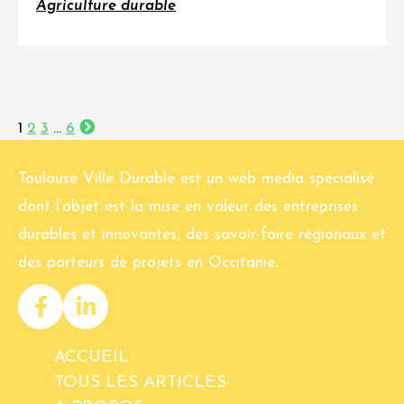
Agriculture durable
1
2
3
…
6
Toulouse Ville Durable est un web média spécialisé
dont l’objet est la mise en valeur des entreprises
durables et innovantes, des savoir-faire régionaux et
des porteurs de projets en Occitanie.
ACCUEIL
TOUS LES ARTICLES