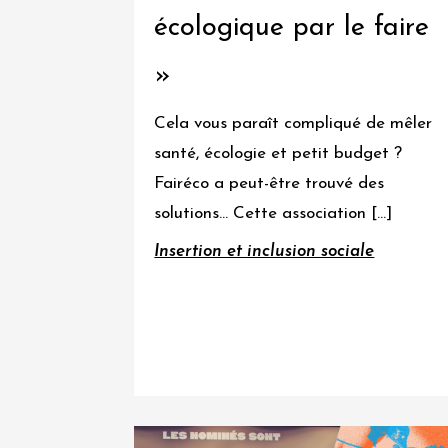
réemploi
écologique par le faire
»
Ville
verte,
Cela vous paraît compliqué de mêler
qualité
santé, écologie et petit budget ?
de
Fairéco a peut-être trouvé des
vie
solutions… Cette association […]
et
art
Insertion et inclusion sociale
urbain
Hors
catégorie
Tous
les