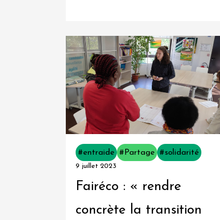
Mobilités
durables
Nouveaux
lieux
&
services
Numérique
et
#entraide
#Partage
#solidarité
nouvelles
9 juillet 2023
technologies
Fairéco : « rendre
Recyclage
concrète la transition
&