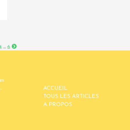
4
…
6
es
ACCUEIL
-
TOUS LES ARTICLES
A PROPOS