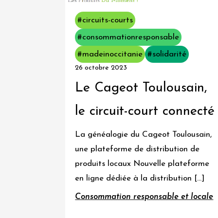
Consommation
#circuits-courts
responsable
#consommationresponsable
et
#madeinoccitanie
#solidarité
locale
26 octobre 2023
Ecologie
Le Cageot Toulousain,
et
le circuit-court connecté
création
d'énergies
La généalogie du Cageot Toulousain,
renouvelables
une plateforme de distribution de
produits locaux Nouvelle plateforme
Insertion
en ligne dédiée à la distribution […]
et
inclusion
Consommation responsable et locale
sociale