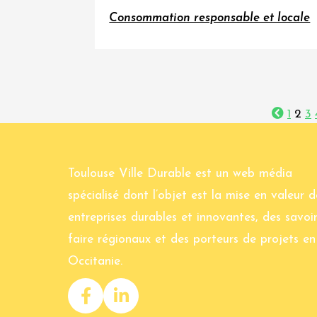
Consommation responsable et locale
1
2
3
Toulouse Ville Durable est un web média
spécialisé dont l’objet est la mise en valeur d
entreprises durables et innovantes, des savoir
faire régionaux et des porteurs de projets en
Occitanie.