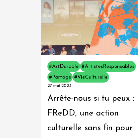
articles
A
propos
Contactez-
nous
#ArtDurable
#ArtistesResponsables
#Partage
#VieCulturelle
27 mai 2023
Arrête-nous si tu peux :
FReDD, une action
culturelle sans fin pour