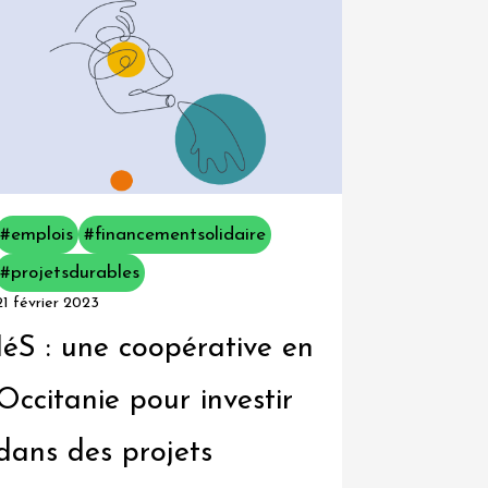
#emplois
#financementsolidaire
#projetsdurables
21 février 2023
IéS : une coopérative en
Occitanie pour investir
dans des projets