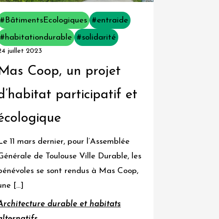
#BâtimentsEcologiques
#entraide
#habitationdurable
#solidarité
24 juillet 2023
Mas Coop, un projet
d’habitat participatif et
écologique
Le 11 mars dernier, pour l’Assemblée
Générale de Toulouse Ville Durable, les
bénévoles se sont rendus à Mas Coop,
une […]
Architecture durable et habitats
alternatifs