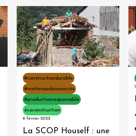
#constructiondurable
#matériauxbiosourcés
#productionresponsable
écoconstruction
6 février 2022
La SCOP Houself : une