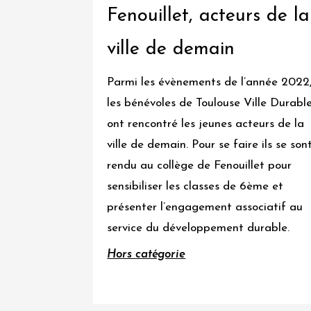
réemploi
Fenouillet, acteurs de la
ville de demain
Ville
verte,
Parmi les évènements de l’année 2022
qualité
les bénévoles de Toulouse Ville Durabl
de
ont rencontré les jeunes acteurs de la
vie
ville de demain. Pour se faire ils se son
et
rendu au collège de Fenouillet pour
art
sensibiliser les classes de 6ème et
urbain
présenter l’engagement associatif au
service du développement durable.
Hors
catégorie
Hors catégorie
Tous
les