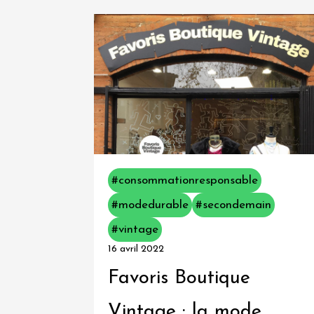
articles
A
propos
Contactez-
nous
#consommationresponsable
#modedurable
#secondemain
#vintage
16 avril 2022
Favoris Boutique
Vintage : la mode