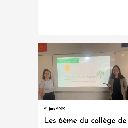
Mobilités
durables
Nouveaux
lieux
&
services
Numérique
et
nouvelles
technologies
21 juin 2022
Recyclage
Les 6ème du collège de
&