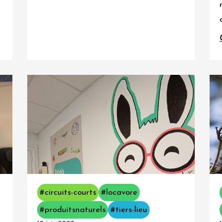
#circuits-courts
#locavore
#produitsnaturels
#tiers-lieu