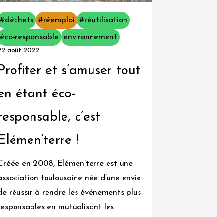
#déchets
#réemploi
#réutilisation
éco-responsable
environnement
22 août 2022
Profiter et s’amuser tout
en étant éco-
responsable, c’est
Elémen’terre !
Créée en 2008, Elémen’terre est une
association toulousaine née d’une envie
de réussir à rendre les événements plus
responsables en mutualisant les