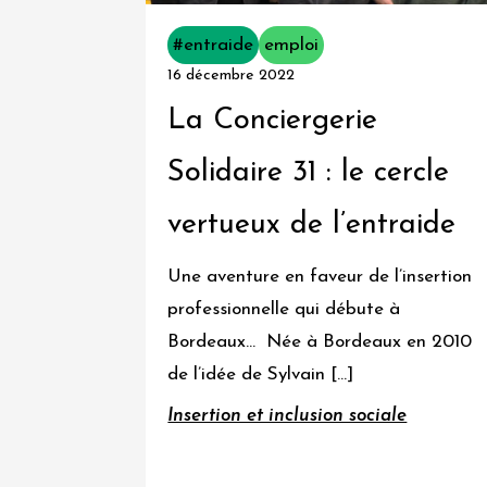
Consommation
#entraide
emploi
responsable
16 décembre 2022
et
La Conciergerie
locale
Solidaire 31 : le cercle
Ecologie
vertueux de l’entraide
et
création
Une aventure en faveur de l’insertion
d'énergies
professionnelle qui débute à
renouvelables
Bordeaux… Née à Bordeaux en 2010
de l’idée de Sylvain […]
Insertion
et
Insertion et inclusion sociale
inclusion
sociale