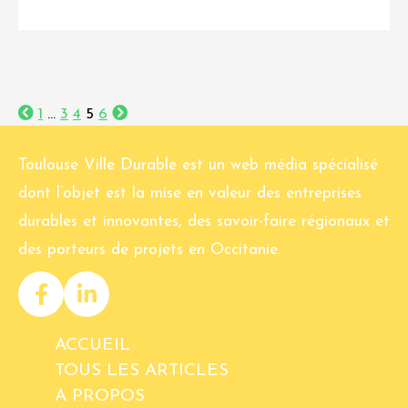
1
…
3
4
5
6
Toulouse Ville Durable est un web média spécialisé
dont l’objet est la mise en valeur des entreprises
durables et innovantes, des savoir-faire régionaux et
des porteurs de projets en Occitanie.
ACCUEIL
TOUS LES ARTICLES
A PROPOS